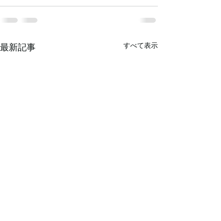
すべて表示
最新記事
2026年 謹賀新年
令和7年8月の献